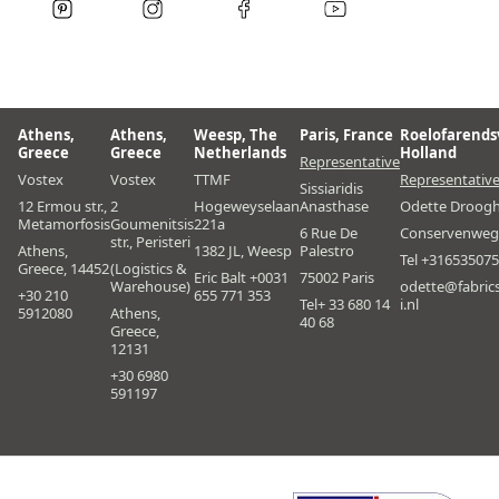
Athens,
Athens,
Weesp, The
Paris, France
Roelofarends
Greece
Greece
Netherlands
Holland
Representative
Vostex
Vostex
TTMF
Representativ
Sissiaridis
12 Ermou str.,
2
Hogeweyselaan
Anasthase
Odette Droog
Metamorfosis
Goumenitsis
221a
6 Rue De
Conservenweg
str., Peristeri
Athens,
1382 JL, Weesp
Palestro
Tel +31653507
Greece, 14452
(Logistics &
Eric Balt +0031
75002 Paris
Warehouse)
odette@fabric
+30 210
655 771 353
Tel+ 33 680 14
i.nl
5912080
Athens,
40 68
Greece,
12131
+30 6980
591197