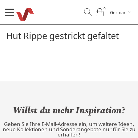
0
German
Hut Rippe gestrickt gefaltet
0
0
German
U
Willst du mehr Inspiration?
Unser Handwerk
B2B
Kontakt
Geben Sie Ihre E-Mail-Adresse ein, um weitere Ideen,
neue Kollektionen und Sonderangebote nur für Sie zu
erhalten!