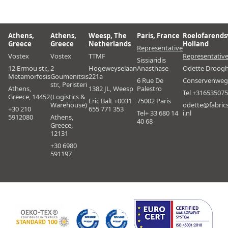
Athens,
Athens,
Weesp, The
Paris, France
Roelofarends
Greece
Greece
Netherlands
Holland
Representative
Vostex
Vostex
TTMF
Representativ
Sissiaridis
12 Ermou str.,
2
Hogeweyselaan
Anasthase
Odette Droog
Metamorfosis
Goumenitsis
221a
6 Rue De
Conservenweg
str., Peristeri
Athens,
1382 JL, Weesp
Palestro
Tel +31653507
Greece, 14452
(Logistics &
Eric Balt +0031
75002 Paris
Warehouse)
odette@fabric
+30 210
655 771 353
Tel+ 33 680 14
i.nl
5912080
Athens,
40 68
Greece,
12131
+30 6980
591197