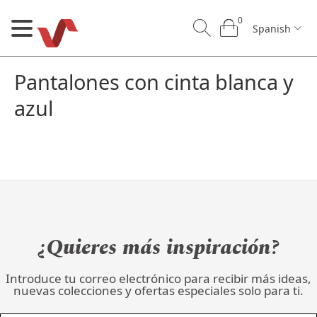
0
Spanish
Pantalones con cinta blanca y
azul
0
0
Spanish
U
¿Quieres más inspiración?
otros
Nuestros productos
B2B
Contáctanos
Introduce tu correo electrónico para recibir más ideas,
nuevas colecciones y ofertas especiales solo para ti.