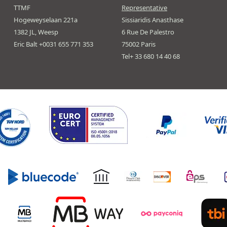
TTMF
Representative
Hogeweyselaan 221a
Sissiaridis Anasthase
1382 JL, Weesp
6 Rue De Palestro
Eric Balt +0031 655 771 353
75002 Paris
Tel+ 33 680 14 40 68