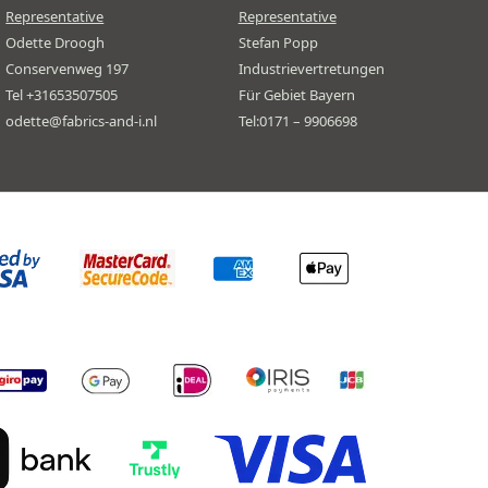
Representative
Representative
Odette Droogh
Stefan Popp
Conservenweg 197
Industrievertretungen
Tel +31653507505
Für Gebiet Bayern
odette@fabrics-and-i.nl
Tel:0171 – 9906698