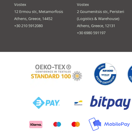
Vostex
Vostex
12 Ermou str., Metamorfosis
2 Goumenitsis str., Peristeri
Athens, Greece, 14452
(Logistics & Warehouse)
+30 210 5912080
Athens, Greece, 12131
+30 6980 591197