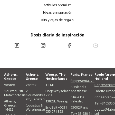
Artículos premium
Ideas e inspiración
Kits y cajas de regalo
Dosis diaria de inspiración
Athens,
Athens,
Weesp, The
Paris, France
Roelofaren
Greece
Greece
Netherlands
Holland
Representative
Vostex
Vostex
TTMF
Representati
Sissiaridis
12 Ermou str.,
2
Hogeweyselaan
Anasthase
Odette Droo
Metamorfosis
Goumenitsis
221a
6 Rue De
Conservenw
str., Peristeri
Athens,
1382 JL, Weesp
Palestro
Tel +3165350
Greece,
(Logistics &
Eric Balt +0031
75002 Paris
14452
Warehouse)
odette@fabri
655 771 353
Tel+ 33 680 14
i.nl