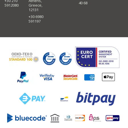
+30 210
Athens,
40 68
5912080
Greece,
12131
+30 6980
591197