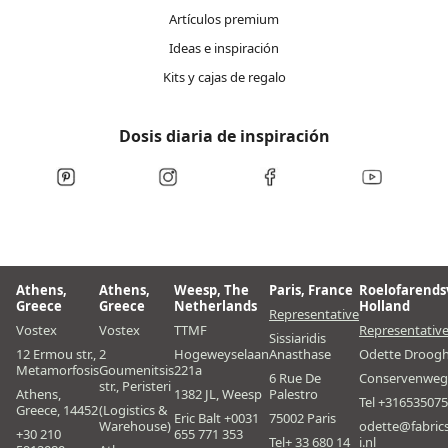
Artículos premium
Ideas e inspiración
Kits y cajas de regalo
Dosis diaria de inspiración
Athens,
Athens,
Weesp, The
Paris, France
Roelofarends
Greece
Greece
Netherlands
Holland
Representative
Vostex
Vostex
TTMF
Representativ
Sissiaridis
12 Ermou str.,
2
Hogeweyselaan
Anasthase
Odette Droog
Metamorfosis
Goumenitsis
221a
6 Rue De
Conservenweg
str., Peristeri
Athens,
1382 JL, Weesp
Palestro
Tel +31653507
Greece, 14452
(Logistics &
Eric Balt +0031
75002 Paris
Warehouse)
odette@fabric
+30 210
655 771 353
Tel+ 33 680 14
i.nl