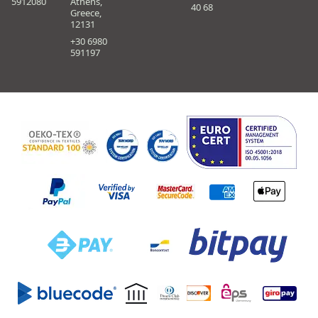
5912080
Athens,
40 68
Greece,
12131
+30 6980
591197