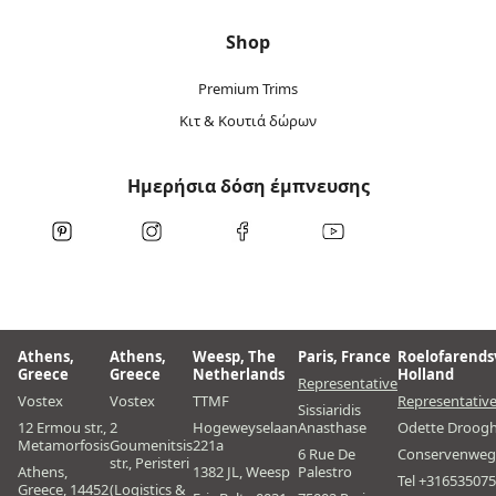
Shop
Premium Trims
Κιτ & Κουτιά δώρων
Ημερήσια δόση έμπνευσης
Athens,
Athens,
Weesp, The
Paris, France
Roelofarends
Greece
Greece
Netherlands
Holland
Representative
Vostex
Vostex
TTMF
Representativ
Sissiaridis
12 Ermou str.,
2
Hogeweyselaan
Anasthase
Odette Droog
Metamorfosis
Goumenitsis
221a
6 Rue De
Conservenweg
str., Peristeri
Athens,
1382 JL, Weesp
Palestro
Tel +31653507
Greece, 14452
(Logistics &