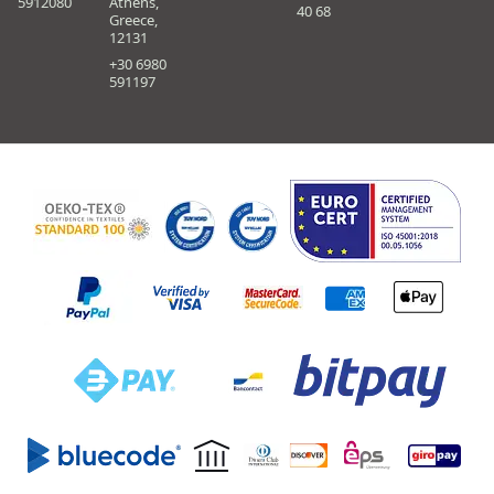
5912080
Athens,
40 68
Greece,
12131
+30 6980
591197