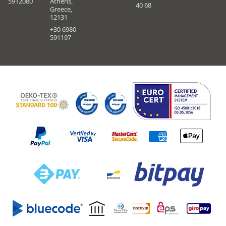
5912080
Athens,
40 68
Greece,
12131
+30 6980
591197