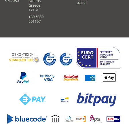
5912080
Athens,
40 68
Greece,
12131
+30 6980
591197